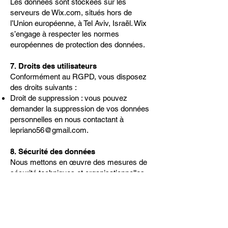
Les données sont stockées sur les
serveurs de Wix.com, situés hors de
l’Union européenne, à Tel Aviv, Israël. Wix
s’engage à respecter les normes
européennes de protection des données.
7. Droits des utilisateurs
Conformément au RGPD, vous disposez
des droits suivants :
Droit de suppression : vous pouvez
demander la suppression de vos données
personnelles en nous contactant à
lepriano56@gmail.com
.
8. Sécurité des données
Nous mettons en œuvre des mesures de
sécurité techniques et organisationnelles
pour protéger vos données, notamment :
Le chiffrement des données lors du
stockage et de la transmission.
9. Mises à jour de cette politique