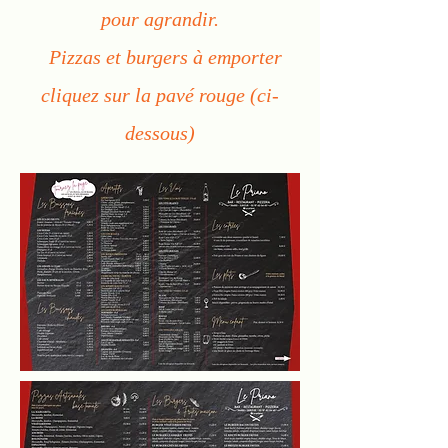
pour agrandir.
Pizzas et burgers à emporter
cliquez sur la pavé rouge (ci-
dessous)