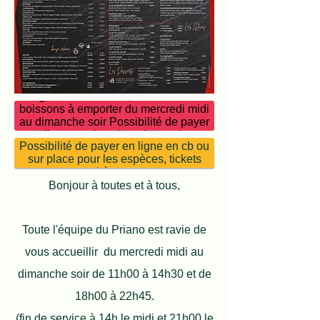
N'attendez pas que votre restaurant
ouvre pour commander. Passez votre
commande en ligne au cours de la
Cliquez ici commander vos pizzas,
journée à n'importe quelle heure et
burgers frites maison,moules frites et
sélectionnez votre créneau de retrait de
boissons à emporter du mercredi midi
12h00 à 14h30 et de 18h00 à 21h30 du
au dimanche soir Possibilité de payer
mercredi midi au dimanche soir!
en ligne en cb ou lors du retrait au
Possibilité de payer en ligne en cb ou
comptoir
sur place pour les espèces, tickets
restaurants ou chèques vacances et on
s'occupe du reste! Pensez à utiliser la
Bonjour à toutes et à tous,
case commentaire pour noter
d'éventuelles particularités sur votre
commande ex: Pizza à découper en 4,
Toute l'équipe du Priano est ravie de
pas trop cuite, sans olives... Toute
l'équipe vous remercie de votre fidélité!
vous accueillir du mercredi midi au
dimanche soir de 11h00 à 14h30 et de
18h00 à 22h45.
(fin de service à 14h le midi et 21h00 le