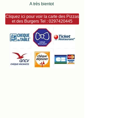
A très bientot
Cliquez ici pour voir la carte des Pizzas
et des Burgers Tel : 0297420445